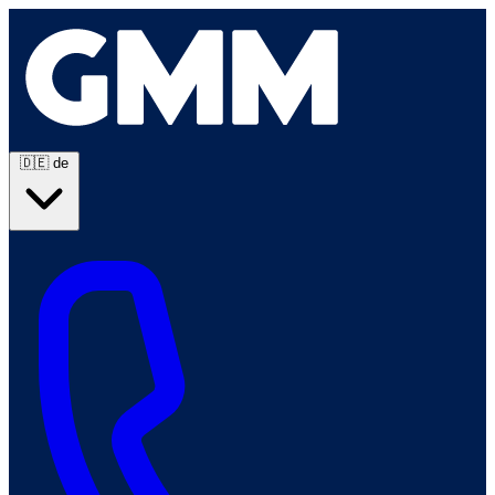
🇩🇪
de