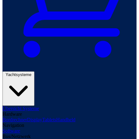
Yachtsysteme
Übersicht Systeme
Hardware
Bordrechner
Display
Tablets
Handheld
Navigation
Software
Bus/Netzwerk