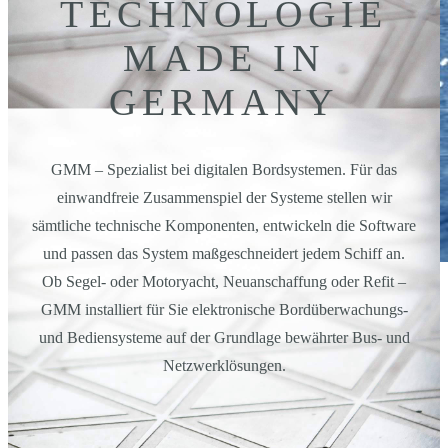
TECHNOLOGIE
MADE IN
GERMANY
GMM – Spezialist bei digitalen Bordsystemen. Für das
einwandfreie Zusammenspiel der Systeme stellen wir
sämtliche technische Komponenten, entwickeln die Software
und passen das System maßgeschneidert jedem Schiff an.
Ob Segel- oder Motoryacht, Neuanschaffung oder Refit –
GMM BORD-ÜBERWACHUNGS- UND
GMM installiert für Sie elektronische Bordüberwachungs-
BEDIENSYSTEME
und Bediensysteme auf der Grundlage bewährter Bus- und
Netzwerklösungen.
Alle Schiffsdaten immer und überall abrufbar. Maßgeschneidert für
Segelyacht, Motoryacht, neu oder Refit.
mehr erfahren