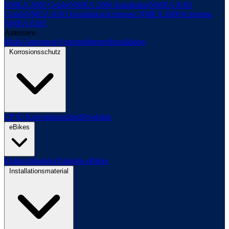
NMEA 2000 Geräte
NMEA 2000 Installation
NMEA 0183
Geräte
NMEA 0183 Installation
Actisense NMEA 2000
Actisense
NMEA 0183
Antennen
Multi-Antennen-Systeme
Internet
Installation
Korrosionsschutz
CP 61 Korrosionsschutz
Produkte
eBikes
Elektrofahrräder
Zubehör eBikes
Installationsmaterial