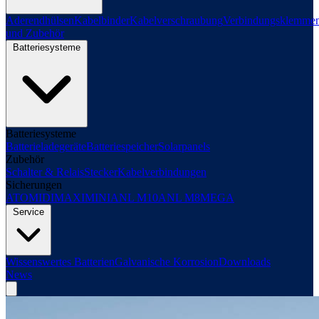
Aderendhülsen
Kabelbinder
Kabelverschraubung
Verbindungsklemme
und Zubehör
Batteriesysteme
Batteriesysteme
Batterieladegeräte
Batteriespeicher
Solarpanels
Zubehör
Schalter & Relais
Stecker
Kabelverbindungen
Sicherungen
ATO
MIDI
MAXI
MINI
ANL M10
ANL M8
MEGA
Service
Wissenswertes Batterien
Galvanische Korrosion
Downloads
News