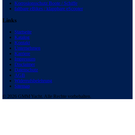
Korrosionsschutz Boote / Schiffe
faltbare eBikes / klappbare eScooter
Links
Startseite
Katalog
Kontakt
Unternehmen
Karriere
Impressum
Disclaimer
Datenschutz
AGB
Widerrufsbelehrung
Sitemap
© 2026 GMM Yacht. Alle Rechte vorbehalten.